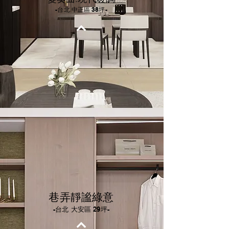
-台北 中正區 38坪-
巷弄靜謐綠意
-台北 大安區 29坪-