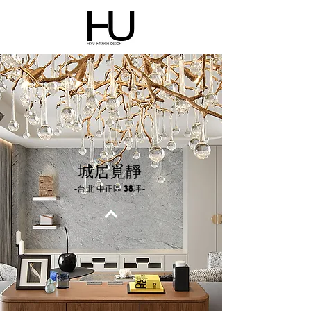
城居覓靜
-台北 中正區 38坪-