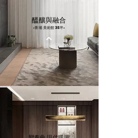
醞釀與融合
-青埔 美術館 35坪-
變奏曲:現代暖調